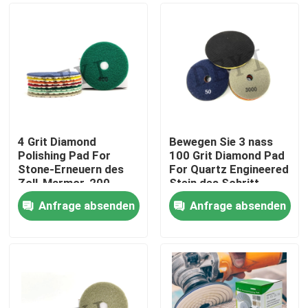
4 Grit Diamond
Bewegen Sie 3 nass
Polishing Pad For
100 Grit Diamond Pad
Stone-Erneuern des
For Quartz Engineered
Zoll-Marmor-200
Stein des Schritt-
Schritt für Schritt
Anfrage absenden
Anfrage absenden
fort
Haus
Produkte
Über uns