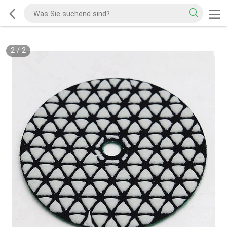
2
/
2