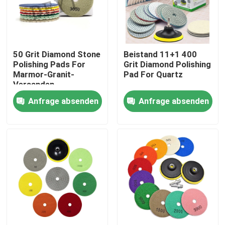
Fabrik-Ausflug
50 Grit Diamond Stone
Beistand 11+1 400
Qualitätskontrolle
Polishing Pads For
Grit Diamond Polishing
Marmor-Granit-
Pad For Quartz
Versanden
Treten Sie mit uns in Verbindung
Anfrage absenden
Anfrage absenden
Nachrichten
Fälle
Diamond Saw Tools
Diamond Saw Blade