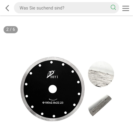
2
/
6