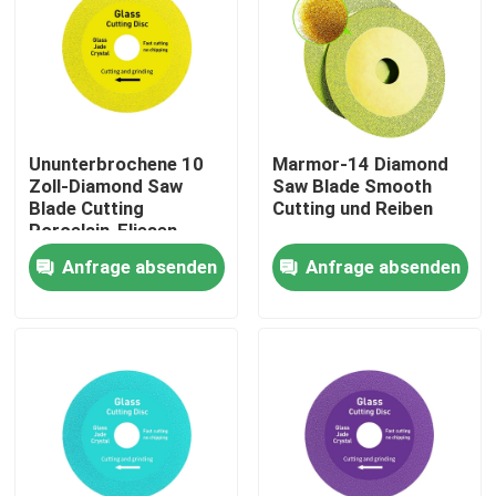
Produkte
Diamond Saw Tools
Ununterbrochene 10
Marmor-14 Diamond
Zoll-Diamond Saw
Saw Blade Smooth
Diamond Saw Blade
Blade Cutting
Cutting und Reiben
Porcelain-Fliesen-
Keramik
Anfrage absenden
Anfrage absenden
Diamond Drill Core Bit
Diamond Grinding Wheel
Diamantpolierauflage
Diamanttopfscheibe